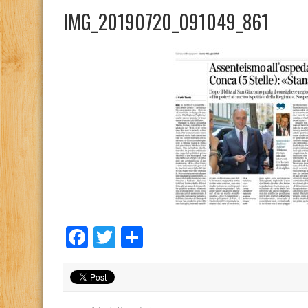
IMG_20190720_091049_861
Facebook
Twitter
Condividi