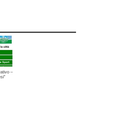
ativo –
si”