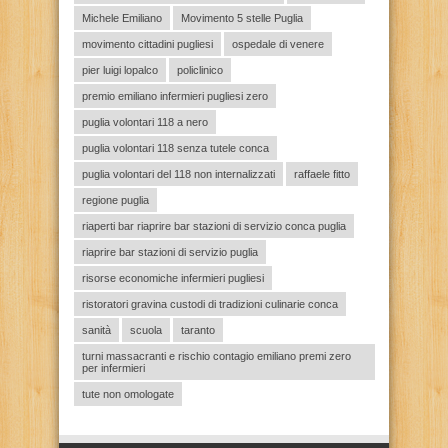
Michele Emiliano
Movimento 5 stelle Puglia
movimento cittadini pugliesi
ospedale di venere
pier luigi lopalco
policlinico
premio emiliano infermieri pugliesi zero
puglia volontari 118 a nero
puglia volontari 118 senza tutele conca
puglia volontari del 118 non internalizzati
raffaele fitto
regione puglia
riaperti bar riaprire bar stazioni di servizio conca puglia
riaprire bar stazioni di servizio puglia
risorse economiche infermieri pugliesi
ristoratori gravina custodi di tradizioni culinarie conca
sanità
scuola
taranto
turni massacranti e rischio contagio emiliano premi zero
per infermieri
tute non omologate