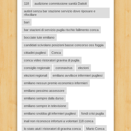
118
audizione commissione sanità Dattoli
autisti senza bar stazione servizio dove riposare e
rifocillare
bari
bar stazioni di servizio puglia rischio fallimento conca
bocciate tute emiliano
candidati scivolano posizioni basse concorso oss foggia
cittadini pugliesi
Conca
conca video ristoratori gravina di puglia
consiglio regionale
coronavirus
elezioni
elezioni regionali
emiliano avvilisce infermieri pugliesi
emiliano nessun premio economico infermieri
emiliano pessimo assessore
emiliano sempre dalla durso
emiliano sempre in televisione
emiliano snobba gli infermieri pugliesi
fondi crisi puglia
inail non riconosce infortuni a volontari 118 conca
lo stato aiuti i ristoratori di gravina conca
Mario Conca