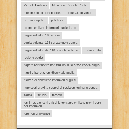
Michele Emiliano
Movimento 5 stelle Puglia
movimento cittadini pugliesi
ospedale di venere
pier luigi lopalco
policlinico
premio emiliano infermieri pugliesi zero
puglia volontari 118 a nero
puglia volontari 118 senza tutele conca
puglia volontari del 118 non internalizzati
raffaele fitto
regione puglia
riaperti bar riaprire bar stazioni di servizio conca puglia
riaprire bar stazioni di servizio puglia
risorse economiche infermieri pugliesi
ristoratori gravina custodi di tradizioni culinarie conca
sanità
scuola
taranto
turni massacranti e rischio contagio emiliano premi zero
per infermieri
tute non omologate