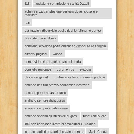
118
audizione commissione sanità Dattoli
autisti senza bar stazione servizio dove riposare e
rifocillare
bari
bar stazioni di servizio puglia rischio fallimento conca
bocciate tute emiliano
candidati scivolano posizioni basse concorso oss foggia
cittadini pugliesi
Conca
conca video ristoratori gravina di puglia
consiglio regionale
coronavirus
elezioni
elezioni regionali
emiliano avvilisce infermieri pugliesi
emiliano nessun premio economico infermieri
emiliano pessimo assessore
emiliano sempre dalla durso
emiliano sempre in televisione
emiliano snobba gli infermieri pugliesi
fondi crisi puglia
inail non riconosce infortuni a volontari 118 conca
lo stato aiuti i ristoratori di gravina conca
Mario Conca