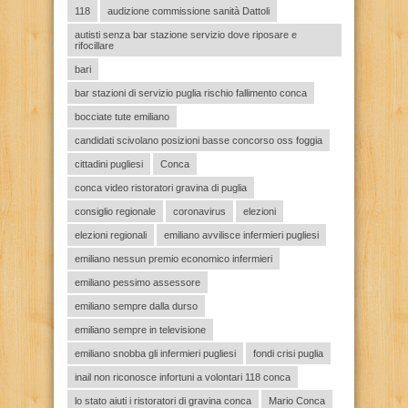
118
audizione commissione sanità Dattoli
autisti senza bar stazione servizio dove riposare e
rifocillare
bari
bar stazioni di servizio puglia rischio fallimento conca
bocciate tute emiliano
candidati scivolano posizioni basse concorso oss foggia
cittadini pugliesi
Conca
conca video ristoratori gravina di puglia
consiglio regionale
coronavirus
elezioni
elezioni regionali
emiliano avvilisce infermieri pugliesi
emiliano nessun premio economico infermieri
emiliano pessimo assessore
emiliano sempre dalla durso
emiliano sempre in televisione
emiliano snobba gli infermieri pugliesi
fondi crisi puglia
inail non riconosce infortuni a volontari 118 conca
lo stato aiuti i ristoratori di gravina conca
Mario Conca