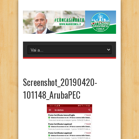
Screenshot_20190420-
101148_ArubaPEC