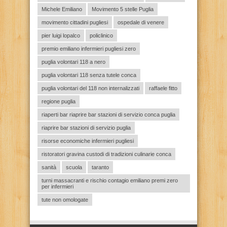
Michele Emiliano
Movimento 5 stelle Puglia
movimento cittadini pugliesi
ospedale di venere
pier luigi lopalco
policlinico
premio emiliano infermieri pugliesi zero
puglia volontari 118 a nero
puglia volontari 118 senza tutele conca
puglia volontari del 118 non internalizzati
raffaele fitto
regione puglia
riaperti bar riaprire bar stazioni di servizio conca puglia
riaprire bar stazioni di servizio puglia
risorse economiche infermieri pugliesi
ristoratori gravina custodi di tradizioni culinarie conca
sanità
scuola
taranto
turni massacranti e rischio contagio emiliano premi zero
per infermieri
tute non omologate