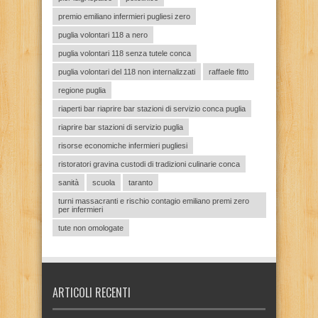
premio emiliano infermieri pugliesi zero
puglia volontari 118 a nero
puglia volontari 118 senza tutele conca
puglia volontari del 118 non internalizzati
raffaele fitto
regione puglia
riaperti bar riaprire bar stazioni di servizio conca puglia
riaprire bar stazioni di servizio puglia
risorse economiche infermieri pugliesi
ristoratori gravina custodi di tradizioni culinarie conca
sanità
scuola
taranto
turni massacranti e rischio contagio emiliano premi zero
per infermieri
tute non omologate
ARTICOLI RECENTI