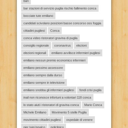
bari
bar stazioni di servizio puglia rischio fallimento conca
bocciate tute emiliano
candidati scivolano posizioni basse concorso oss foggia
cittadini pugliesi
Conca
conca video ristoratori gravina di puglia
consiglio regionale
coronavirus
elezioni
elezioni regionali
emiliano avvilisce infermieri pugliesi
emiliano nessun premio economico infermieri
emiliano pessimo assessore
emiliano sempre dalla durso
emiliano sempre in televisione
emiliano snobba gli infermieri pugliesi
fondi crisi puglia
inail non riconosce infortuni a volontari 118 conca
lo stato aiuti i ristoratori di gravina conca
Mario Conca
Michele Emiliano
Movimento 5 stelle Puglia
movimento cittadini pugliesi
ospedale di venere
pier luigi lopalco
policlinico