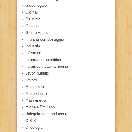
Gioco legale
Giornali
Giustizia
Gravina
Grumo Appula
Impianti compostaggio
Industria
Infermieri
Informatori scientifici
Intramoenia/Extramoenia
Lavori pubblici
Lavoro
Malasanità
Mario Conca
Mass-media
Michele Emiliano
Noleggio con conducente
O.S.S.
Oncologia