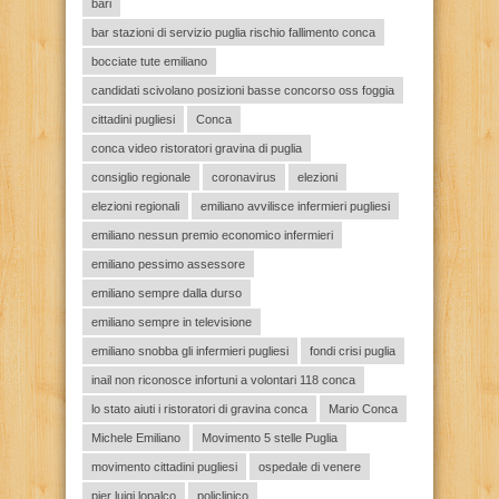
bari
bar stazioni di servizio puglia rischio fallimento conca
bocciate tute emiliano
candidati scivolano posizioni basse concorso oss foggia
cittadini pugliesi
Conca
conca video ristoratori gravina di puglia
consiglio regionale
coronavirus
elezioni
elezioni regionali
emiliano avvilisce infermieri pugliesi
emiliano nessun premio economico infermieri
emiliano pessimo assessore
emiliano sempre dalla durso
emiliano sempre in televisione
emiliano snobba gli infermieri pugliesi
fondi crisi puglia
inail non riconosce infortuni a volontari 118 conca
lo stato aiuti i ristoratori di gravina conca
Mario Conca
Michele Emiliano
Movimento 5 stelle Puglia
movimento cittadini pugliesi
ospedale di venere
pier luigi lopalco
policlinico