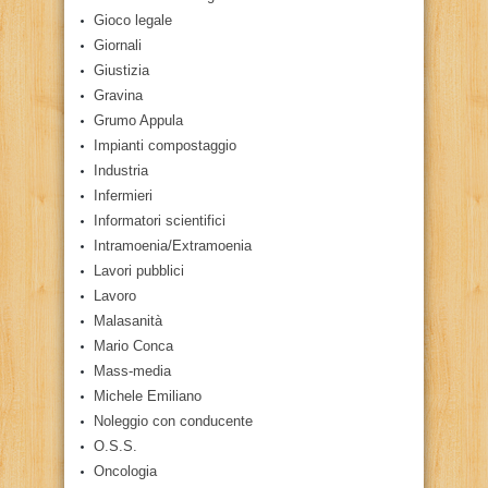
Gioco legale
Giornali
Giustizia
Gravina
Grumo Appula
Impianti compostaggio
Industria
Infermieri
Informatori scientifici
Intramoenia/Extramoenia
Lavori pubblici
Lavoro
Malasanità
Mario Conca
Mass-media
Michele Emiliano
Noleggio con conducente
O.S.S.
Oncologia