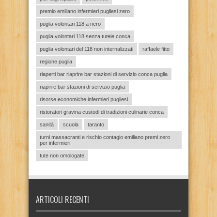
premio emiliano infermieri pugliesi zero
puglia volontari 118 a nero
puglia volontari 118 senza tutele conca
puglia volontari del 118 non internalizzati
raffaele fitto
regione puglia
riaperti bar riaprire bar stazioni di servizio conca puglia
riaprire bar stazioni di servizio puglia
risorse economiche infermieri pugliesi
ristoratori gravina custodi di tradizioni culinarie conca
sanità
scuola
taranto
turni massacranti e rischio contagio emiliano premi zero
per infermieri
tute non omologate
ARTICOLI RECENTI