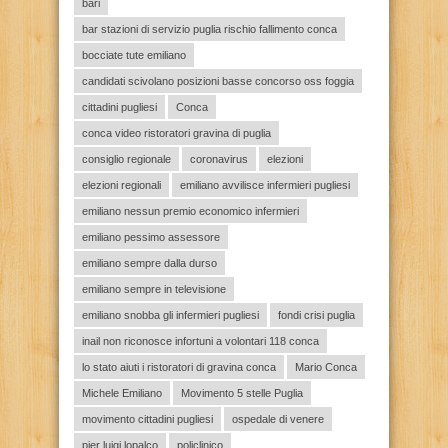
bari
bar stazioni di servizio puglia rischio fallimento conca
bocciate tute emiliano
candidati scivolano posizioni basse concorso oss foggia
cittadini pugliesi
Conca
conca video ristoratori gravina di puglia
consiglio regionale
coronavirus
elezioni
elezioni regionali
emiliano avvilisce infermieri pugliesi
emiliano nessun premio economico infermieri
emiliano pessimo assessore
emiliano sempre dalla durso
emiliano sempre in televisione
emiliano snobba gli infermieri pugliesi
fondi crisi puglia
inail non riconosce infortuni a volontari 118 conca
lo stato aiuti i ristoratori di gravina conca
Mario Conca
Michele Emiliano
Movimento 5 stelle Puglia
movimento cittadini pugliesi
ospedale di venere
pier luigi lopalco
policlinico