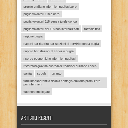
premio emiliano infermieri pugliesi zero
puglia volontari 118 a nero
puglia volontari 118 senza tutele conca
puglia volontari del 118 non internalizzati
raffaele fitto
regione puglia
riaperti bar riaprire bar stazioni di servizio conca puglia
riaprire bar stazioni di servizio puglia
risorse economiche infermieri pugliesi
ristoratori gravina custodi di tradizioni culinarie conca
sanità
scuola
taranto
turni massacranti e rischio contagio emiliano premi zero
per infermieri
tute non omologate
ARTICOLI RECENTI