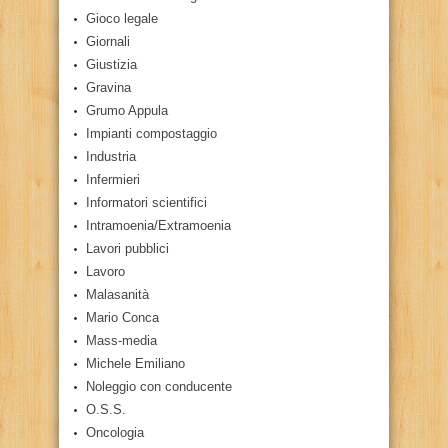
Gioco legale
Giornali
Giustizia
Gravina
Grumo Appula
Impianti compostaggio
Industria
Infermieri
Informatori scientifici
Intramoenia/Extramoenia
Lavori pubblici
Lavoro
Malasanità
Mario Conca
Mass-media
Michele Emiliano
Noleggio con conducente
O.S.S.
Oncologia