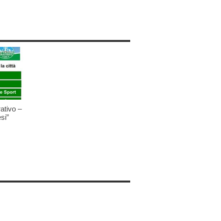
ativo –
si”